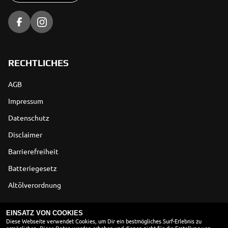
RECHTLICHES
AGB
Impressum
Datenschutz
Disclaimer
Barrierefreiheit
Batteriegesetz
Altölverordnung
ÖFFNUNGSZEITEN
EINSATZ VON COOKIES
Diese Webseite verwendet Cookies, um Dir ein bestmögliches Surf-Erlebnis zu