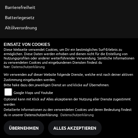
Barrierefreiheit
Batteriegesetz
Altölverordnung
ÖFFNUNGSZEITEN
EINSATZ VON COOKIES
Diese Webseite verwendet Cookies, um Dir ein bestmögliches Surf-Erlebnis zu
ermöglichen. Diese Daten werden erhoben und dienen nicht für die Erstellung von
Montag:
08:00 - 18:00
Nutzungsprofilen oder anderer weiterführender Verwendung. Sämtliche Informationen
Dienstag:
08:00 - 18:00
zu verwendeten Cookies und eingebundenen Diensten findest du
hier:
Datenschutzerklärung
Mittwoch:
08:00 - 18:00
Donnerstag:
08:00 - 18:00
Wir verwenden auf dieser Website folgende Dienste, welche erst nach deiner aktiven
Zustimmung eingebunden werden.
Freitag:
08:00 - 18:00
Bitte hake dazu den jeweiligen Dienst an und klicke auf Übernehmen:
Samstag:
09:00 - 13:00
Google Maps und Youtube
Sonntag:
geschlossen
Optional kann mit Klick auf Alles akzeptieren der Nutzung aller Dienste zugestimmt
werden
Unsere Telefonzentrale ist 24 Std. rund um die Uhr für Sie
Detailierte Informationen zu den verwendeten Cookies und deren Bedeutung findest
erreichbar.
du in unserer Datenschutzerklärung:
Datenschutzerklärung
ÜBERNEHMEN
ALLES AKZEPTIEREN