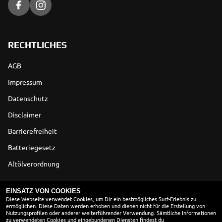
RECHTLICHES
AGB
Impressum
Datenschutz
Disclaimer
Barrierefreiheit
Batteriegesetz
Altölverordnung
ÖFFNUNGSZEITEN
EINSATZ VON COOKIES
Diese Webseite verwendet Cookies, um Dir ein bestmögliches Surf-Erlebnis zu
ermöglichen. Diese Daten werden erhoben und dienen nicht für die Erstellung von
Montag:
08:00 - 18:00
Nutzungsprofilen oder anderer weiterführender Verwendung. Sämtliche Informationen
Dienstag:
08:00 - 18:00
zu verwendeten Cookies und eingebundenen Diensten findest du