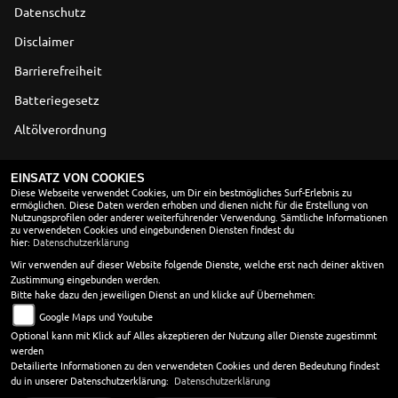
Datenschutz
Disclaimer
Barrierefreiheit
Batteriegesetz
Altölverordnung
ÖFFNUNGSZEITEN
EINSATZ VON COOKIES
Diese Webseite verwendet Cookies, um Dir ein bestmögliches Surf-Erlebnis zu
ermöglichen. Diese Daten werden erhoben und dienen nicht für die Erstellung von
Montag:
08:00 - 18:00
Nutzungsprofilen oder anderer weiterführender Verwendung. Sämtliche Informationen
Dienstag:
08:00 - 18:00
zu verwendeten Cookies und eingebundenen Diensten findest du
hier:
Datenschutzerklärung
Mittwoch:
08:00 - 18:00
Donnerstag:
08:00 - 18:00
Wir verwenden auf dieser Website folgende Dienste, welche erst nach deiner aktiven
Zustimmung eingebunden werden.
Freitag:
08:00 - 18:00
Bitte hake dazu den jeweiligen Dienst an und klicke auf Übernehmen:
Samstag:
09:00 - 13:00
Google Maps und Youtube
Sonntag:
geschlossen
Optional kann mit Klick auf Alles akzeptieren der Nutzung aller Dienste zugestimmt
werden
Unsere Telefonzentrale ist 24 Std. rund um die Uhr für Sie
Detailierte Informationen zu den verwendeten Cookies und deren Bedeutung findest
erreichbar.
du in unserer Datenschutzerklärung:
Datenschutzerklärung