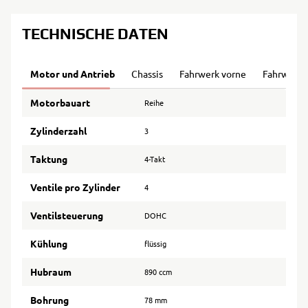
TECHNISCHE DATEN
Motor und Antrieb
Chassis
Fahrwerk vorne
Fahrwerk 
Motorbauart
Reihe
Zylinderzahl
3
Taktung
4-Takt
Ventile pro Zylinder
4
Ventilsteuerung
DOHC
Kühlung
flüssig
Hubraum
890 ccm
Bohrung
78 mm