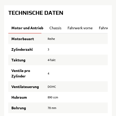
TECHNISCHE DATEN
Motor und Antrieb
Chassis
Fahrwerk vorne
Fahrwerk 
Motorbauart
Reihe
Zylinderzahl
3
Taktung
4-Takt
Ventile pro
4
Zylinder
Ventilsteuerung
DOHC
Hubraum
890 ccm
Bohrung
78 mm