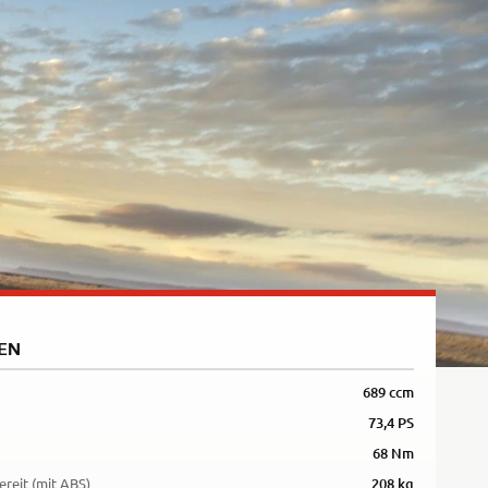
Rally
35kW
5R
EN
689 ccm
73,4 PS
68 Nm
ereit (mit ABS)
208 kg