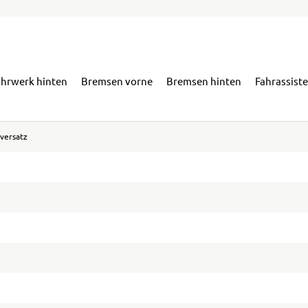
ahrwerk hinten
Bremsen vorne
Bremsen hinten
Fahrassist
versatz