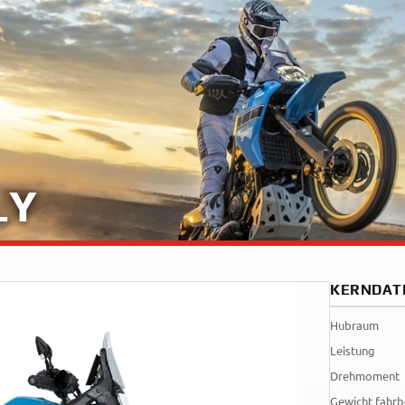
35kW
Rally
A
A1
Tenere
WR12
700
World
Raid
LY
KERNDAT
Hubraum
Leistung
Drehmoment
Gewicht fahrb