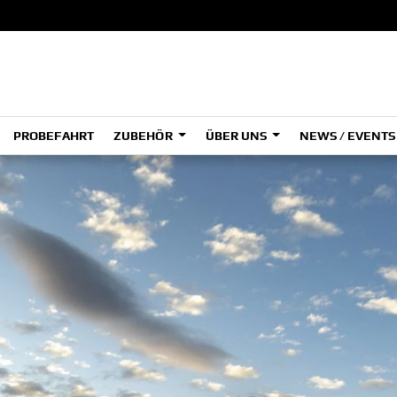
PROBEFAHRT
ZUBEHÖR
ÜBER UNS
NEWS / EVENT
ADVENTURE
A
A
HYPER NAKED
SPORT HERITAGE
Tenere
Tener
700
700
(Low
SPORT TOURING
SUPERSPORT
A2
A
Tenere
Tener
700
700