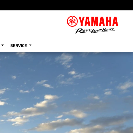
S
SERVICE
A2
e
Tenere
700
)
(Low)
35kW
A2
e
Tenere
700